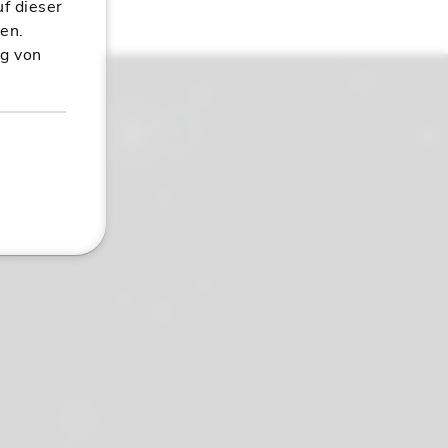
uf dieser
ten.
ng von