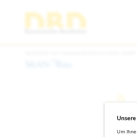
ComputerSoftware Löwer GmbH
Um Ihnen